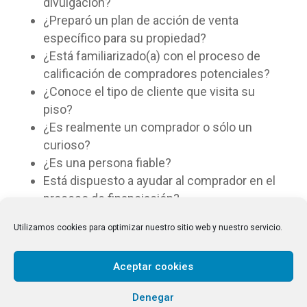
divulgación?
¿Preparó un plan de acción de venta
específico para su propiedad?
¿Está familiarizado(a) con el proceso de
calificación de compradores potenciales?
¿Conoce el tipo de cliente que visita su
piso?
¿Es realmente un comprador o sólo un
curioso?
¿Es una persona fiable?
Está dispuesto a ayudar al comprador en el
proceso de financiación?
Está dispuesto a acompañar al comprador
Utilizamos cookies para optimizar nuestro sitio web y nuestro servicio.
en todo el proceso burocrático que
involucra la compra de una propiedad?
Aceptar cookies
¿Cómo sabrá usted que el precio que le
ofrece el comprador es el máximo que
Denegar
usted puede obtener por su propiedad?